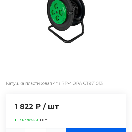
Катушка пластиковая 4гн RP-4 ЭРА СТ971013
1 822 ₽
/
шт
В наличии
1
шт