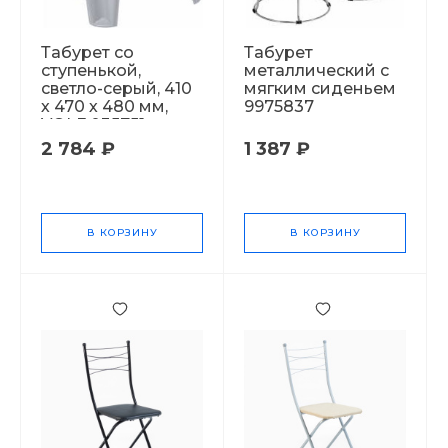
Табурет со
Табурет
ступенькой,
металлический с
светло-серый, 410
мягким сиденьем
х 470 х 480 мм,
9975837
VOLF 035751
2 784 ₽
1 387 ₽
В КОРЗИНУ
В КОРЗИНУ