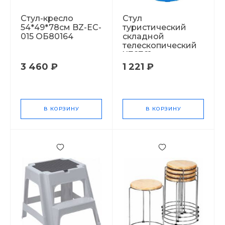
Стул-кресло
Стул
54*49*78см BZ-EC-
туристический
015 ОБ80164
складной
телескопический
Х76761
3 460 ₽
1 221 ₽
В КОРЗИНУ
В КОРЗИНУ