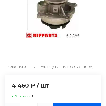
Помпа J1513049 NIPPARTS (YF09-15-100 GWF-100A)
4 460 ₽
/
шт
В наличии
1
шт