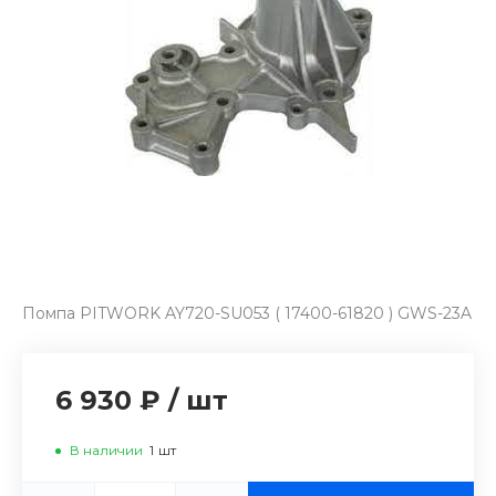
Помпа PITWORK AY720-SU053 ( 17400-61820 ) GWS-23A
6 930 ₽
/
шт
В наличии
1
шт