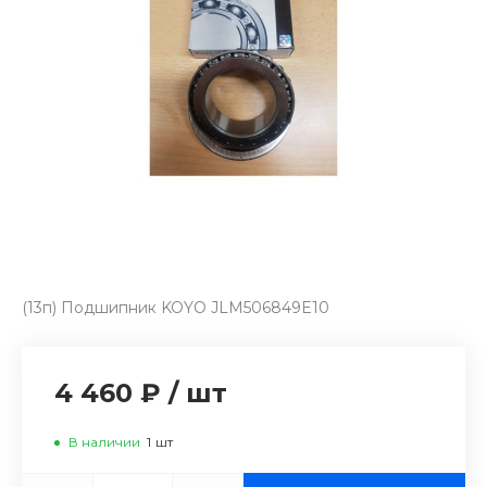
(13п) Подшипник KOYO JLM506849E10
4 460 ₽
/
шт
В наличии
1
шт