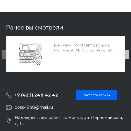
Ранее вы смотрели
(КР) Рем. Комплект двс 4AFE
04111-16230 AE101G AE104 AE109
AE111 AE114
+7 (423) 248 42 42
Заказать звонок
boss4848@mail.ru
Надеждинский район, п. Новый, ул. Первомайская,
д. 1а