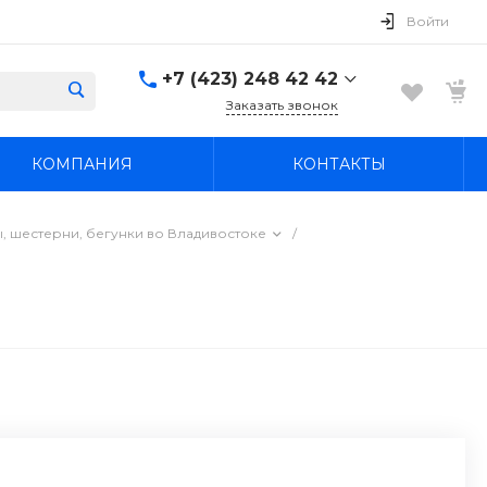
Войти
+7 (423) 248 42 42
Заказать звонок
+7 (423) 248 42 42
КОМПАНИЯ
КОНТАКТЫ
Надеждинский район, п.
Новый, ул.
Первомайская, д. 1а
Пн-Вс: 8:30-19:00
, шестерни, бегунки во Владивостоке
/
boss4848@mail.ru