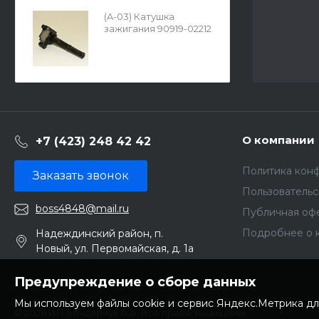
(A-03) Катушка
зажигания 90919-02212
AG-0193
О компании
+7 (423) 248 42 42
Политика кон
Заказать звонок
Пользователь
boss4848@mail.ru
Публичная оф
Подробнее о 
Надеждинский район, п.
Новый, ул. Первомайская, д. 1а
Предупреждение о сборе данных
Мы используем файлы cookie и сервис Яндекс.Метрика дл
© 2026 ИП Бондарчук А.А. Все права защищены.