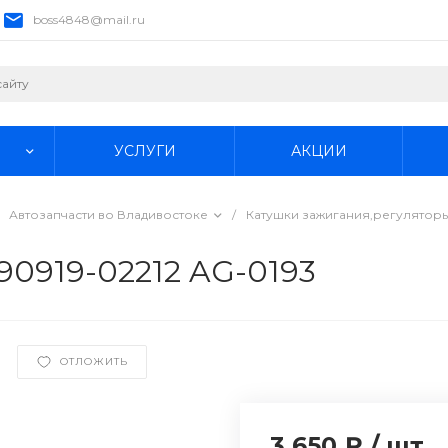
boss4848@mail.ru
УСЛУГИ
АКЦИИ
Автозапчасти во Владивостоке
/
Катушки зажигания,регуляторы
90919-02212 AG-0193
ОТЛОЖИТЬ
3 650 ₽
/
шт