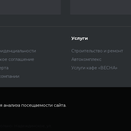
Услуги
фиденциальности
Строительство и ремонт
ское соглашение
Автокомплекс
ерта
Услуги кафе «ВЕСНА»
компании
я анализа посещаемости сайта.
Вольно- Надеждинское, ул.