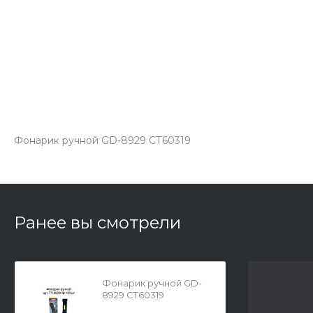
Фонарик ручной GD-8929 СТ60319
Ранее вы смотрели
Фонарик ручной GD-
8929 СТ60319