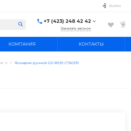
Войти
+7 (423) 248 42 42
Заказать звонок
+7 (423) 248 42 42
КОМПАНИЯ
КОНТАКТЫ
Надеждинский район, п.
Новый, ул.
Первомайская, д. 1а
Пн-Вс: 8:30-19:00
ке
/
Фонарик ручной GD-8929 СТ60319
boss4848@mail.ru