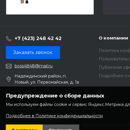
О компании
+7 (423) 248 42 42
Политика кон
Заказать звонок
Пользователь
boss4848@mail.ru
Публичная оф
Подробнее о 
Надеждинский район, п.
Новый, ул. Первомайская, д. 1а
Предупреждение о сборе данных
Мы используем файлы cookie и сервис Яндекс.Метрика дл
© 2026 ИП Бондарчук А.А. Все права защищены.
ИНН: 252100758085
Подробнее в Политике конфиденциальности
ОГРНИП: 304250236200270
Юр. адрес: 692481 Приморский край, Надеждинский район, с. 