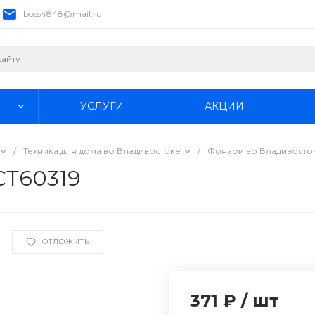
boss4848@mail.ru
УСЛУГИ
АКЦИИ
/
Техника для дома во Владивостоке
/
Фонари во Владивосто
СТ60319
ОТЛОЖИТЬ
371 ₽
/
шт