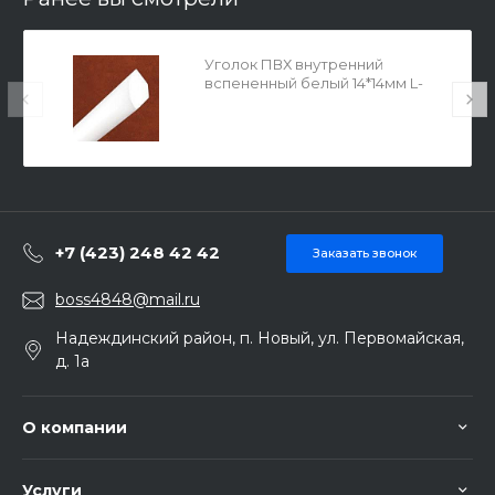
Уголок ПВХ внутренний
вспененный белый 14*14мм L-
2,7м 37967
+7 (423) 248 42 42
Заказать звонок
boss4848@mail.ru
Надеждинский район, п. Новый, ул. Первомайская,
д. 1а
О компании
Услуги