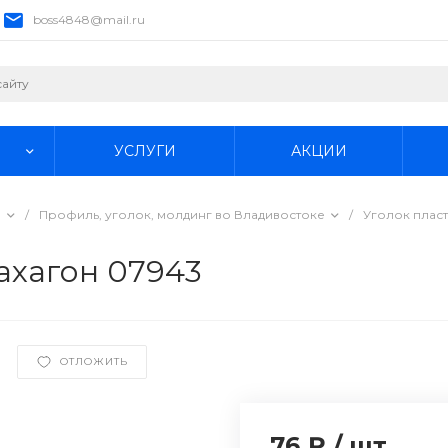
boss4848@mail.ru
УСЛУГИ
АКЦИИ
е
/
Профиль, уголок, молдинг во Владивостоке
/
Уголок плас
ахагон 07943
ОТЛОЖИТЬ
76 ₽
/
шт