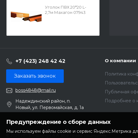
Уголок ПВХ 20*20 L-
2,7м Махагон 07943
О компании
+7 (423) 248 42 42
Политика кон
Заказать звонок
Пользователь
boss4848@mail.ru
Публичная оф
Подробнее о 
Надеждинский район, п.
Новый, ул. Первомайская, д. 1а
Предупреждение о сборе данных
Мы используем файлы cookie и сервис Яндекс.Метрика дл
© 2026 ИП Бондарчук А.А. Все права защищены.