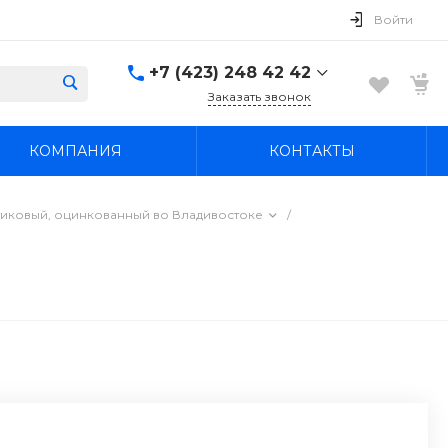
Войти
+7 (423) 248 42 42
Заказать звонок
+7 (423) 248 42 42
КОМПАНИЯ
КОНТАКТЫ
Надеждинский район, п.
Новый, ул.
Первомайская, д. 1а
Пн-Вс: 8:30-19:00
тиковый, оцинкованный во Владивостоке
/
boss4848@mail.ru