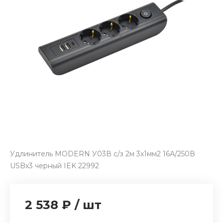
Удлинитель MODERN У03В с/з 2м 3х1мм2 16А/250В
USBх3 черный IEK 22992
2 538 ₽
/
шт