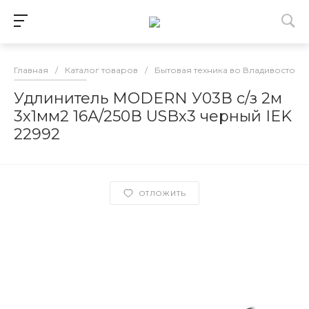
Главная
/
Каталог товаров
/
Бытовая техника во Владивостоке
Удлинитель MODERN У03В с/з 2м
3х1мм2 16А/250В USBх3 черный IEK
22992
ОТЛОЖИТЬ