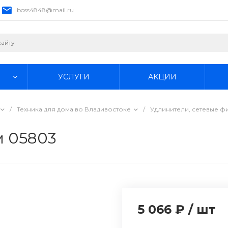
boss4848@mail.ru
УСЛУГИ
АКЦИИ
/
Техника для дома во Владивостоке
/
Удлинители, сетевые ф
м 05803
5 066 ₽
/
шт