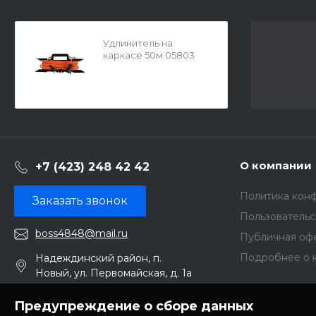
Удлинитель на
каркасе 50м 05803
О компании
+7 (423) 248 42 42
Политика кон
Заказать звонок
Пользователь
boss4848@mail.ru
Публичная оф
Подробнее о 
Надеждинский район, п.
Новый, ул. Первомайская, д. 1а
Предупреждение о сборе данных