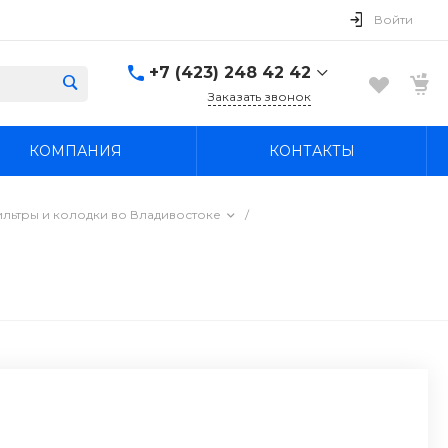
Войти
+7 (423) 248 42 42
Заказать звонок
+7 (423) 248 42 42
КОМПАНИЯ
КОНТАКТЫ
Надеждинский район, п.
Новый, ул.
Первомайская, д. 1а
Пн-Вс: 8:30-19:00
ильтры и колодки во Владивостоке
/
boss4848@mail.ru