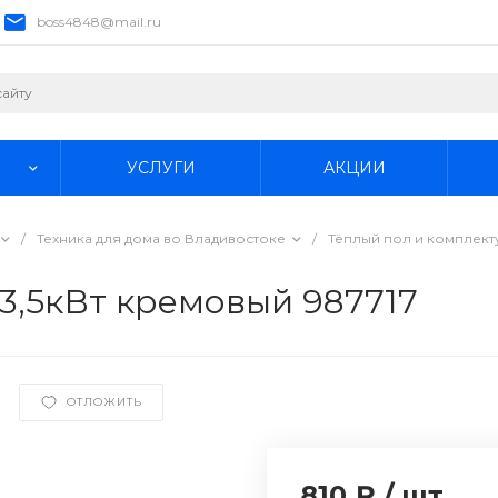
boss4848@mail.ru
УСЛУГИ
АКЦИИ
/
Техника для дома во Владивостоке
/
Тёплый пол и комплек
3,5кВт кремовый 987717
ОТЛОЖИТЬ
810 ₽
/
шт