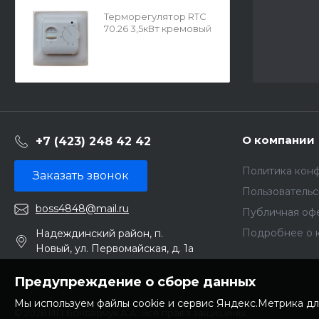
Терморегулятор RTC
70.26 3,5кВт кремовый
987717
О компании
+7 (423) 248 42 42
Политика кон
Заказать звонок
Пользователь
boss4848@mail.ru
Публичная оф
Подробнее о 
Надеждинский район, п.
Новый, ул. Первомайская, д. 1а
Предупреждение о сборе данных
Мы используем файлы cookie и сервис Яндекс.Метрика дл
© 2026 ИП Бондарчук А.А. Все права защищены.