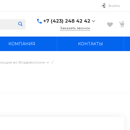
Войти
+7 (423) 248 42 42
Заказать звонок
+7 (423) 248 42 42
КОМПАНИЯ
КОНТАКТЫ
Надеждинский район, п.
Новый, ул.
Первомайская, д. 1а
Пн-Вс: 8:30-19:00
тующие во Владивостоке
/
boss4848@mail.ru