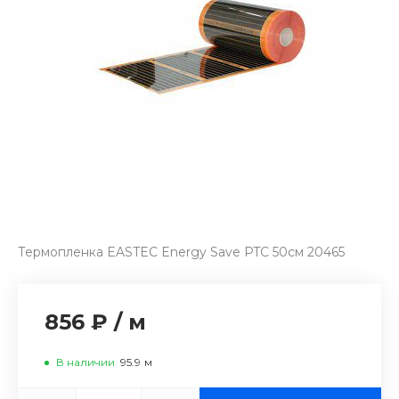
Термопленка EASTEC Energy Save PTC 50см 20465
856 ₽
/
м
В наличии
95.9
м