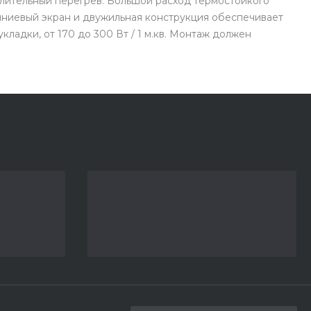
длительный перегрев. Большой расход термостойкого
иниевый экран и двужильная конструкция обеспечивает
укладки, от 170 до 300 Вт / 1 м.кв. Монтаж должен