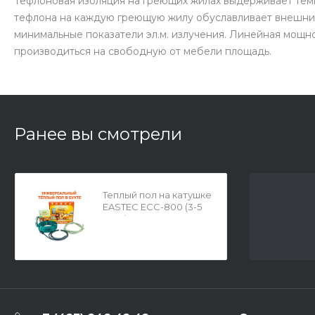
Тефлоновая изоляция на греющих жилах выдерживает темп
тефлона на каждую греющую жилу обуславливает внешний
минимальные показатели эл.м. излучения. Линейная мощность
производиться на свободную от мебели площадь.
Ранее вы смотрели
Теплый пол на катушке
EASTEC ECC-800 (3-5
кв.м.) 25044