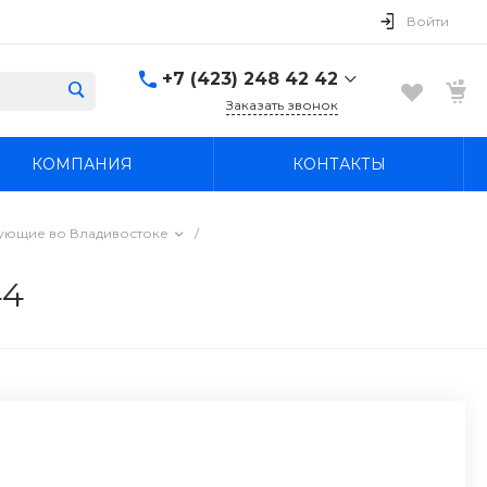
Войти
+7 (423) 248 42 42
Заказать звонок
+7 (423) 248 42 42
КОМПАНИЯ
КОНТАКТЫ
Надеждинский район, п.
Новый, ул.
Первомайская, д. 1а
Пн-Вс: 8:30-19:00
тующие во Владивостоке
/
boss4848@mail.ru
44