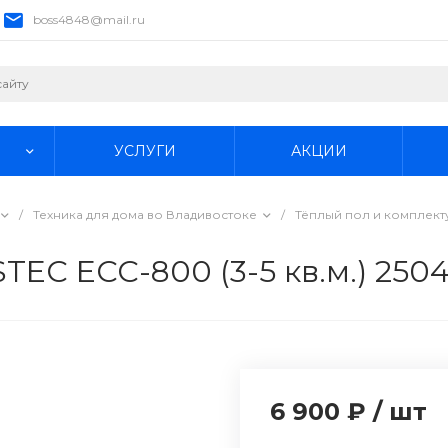
boss4848@mail.ru
УСЛУГИ
АКЦИИ
/
Техника для дома во Владивостоке
/
Тёплый пол и комплек
TEC ECC-800 (3-5 кв.м.) 250
6 900 ₽
/
шт