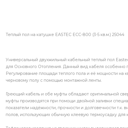
Теплый пол на катушке EASTEC ECC-800 (3-5 кв.м.) 25044
Универсальный двухжильный кабельный теплый пол Eastec 
для Основного Отопления. Данный вид кабеля особенно п
Регулирование площади теплого пола и её мощности на к
черновому полу с помощью монтажной ленты.
Греющий кабель и обе муфты обладают оригинальной све
муфты производятся при помощи двойной заливки специа
показатели надёжности, прочности и долговечности т.к. 
полов, использующих обычную клеевую термоусадку для к