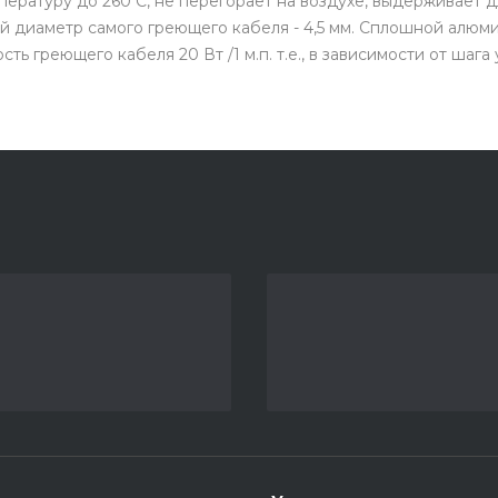
ературу до 260 С, не перегорает на воздухе, выдерживает 
 диаметр самого греющего кабеля - 4,5 мм. Сплошной алюм
 греющего кабеля 20 Вт /1 м.п. т.е., в зависимости от шага 