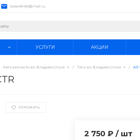
boss4848@mail.ru
УСЛУГИ
АКЦИИ
Автозапчасти во Владивостоке
/
Тяги во Владивостоке
/
А3-
CTR
ОТЛОЖИТЬ
2 750 ₽
/
шт