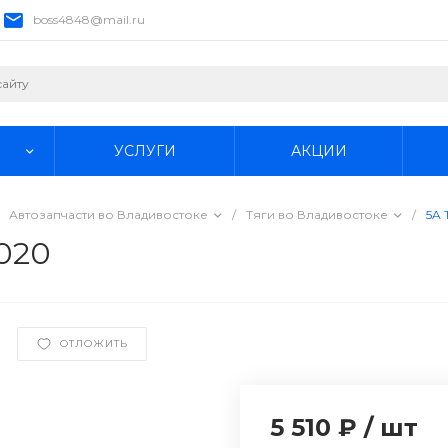
boss4848@mail.ru
УСЛУГИ
АКЦИИ
Автозапчасти во Владивостоке
/
Тяги во Владивостоке
/
5A 
020
ОТЛОЖИТЬ
5 510 ₽
/
шт