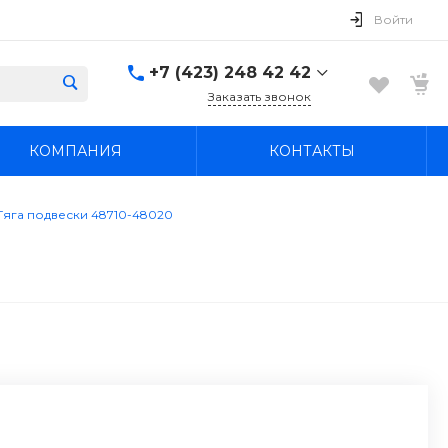
Войти
+7 (423) 248 42 42
Заказать звонок
+7 (423) 248 42 42
КОМПАНИЯ
КОНТАКТЫ
Надеждинский район, п.
Новый, ул.
Первомайская, д. 1а
Пн-Вс: 8:30-19:00
Тяга подвески 48710-48020
boss4848@mail.ru