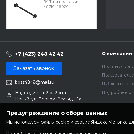
5A Тяга подвески
48710-48020
О компании
+7 (423) 248 42 42
Политика кон
Заказать звонок
Пользователь
boss4848@mail.ru
Публичная оф
Подробнее о 
Надеждинский район, п.
Новый, ул. Первомайская, д. 1а
Предупреждение о сборе данных
Мы используем файлы cookie и сервис Яндекс.Метрика дл
© 2026 ИП Бондарчук А.А. Все права защищены.
ИНН: 252100758085
Подробнее в Политике конфиденциальности