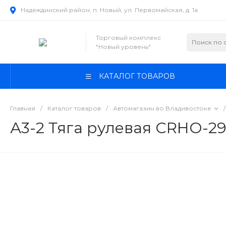
Надеждинский район, п. Новый, ул. Первомайская, д. 1а
Торговый комплекс
"Новый уровень"
КАТАЛОГ ТОВАРОВ
Главная
/
Каталог товаров
/
Автомагазин во Владивостоке
/
А3-2 Тяга рулевая CRHO-2