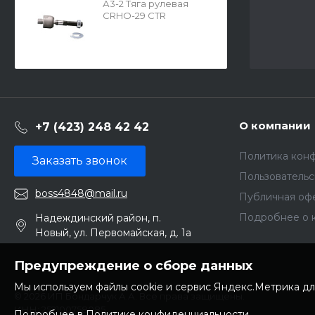
А3-2 Тяга рулевая
CRHO-29 CTR
О компании
+7 (423) 248 42 42
Политика кон
Заказать звонок
Пользователь
boss4848@mail.ru
Публичная оф
Подробнее о 
Надеждинский район, п.
Новый, ул. Первомайская, д. 1а
Предупреждение о сборе данных
Мы используем файлы cookie и сервис Яндекс.Метрика дл
© 2026 ИП Бондарчук А.А. Все права защищены.
ИНН: 252100758085
Подробнее в Политике конфиденциальности