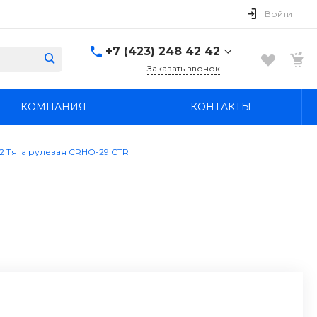
Войти
+7 (423) 248 42 42
Заказать звонок
+7 (423) 248 42 42
КОМПАНИЯ
КОНТАКТЫ
Надеждинский район, п.
Новый, ул.
Первомайская, д. 1а
Пн-Вс: 8:30-19:00
2 Тяга рулевая CRHO-29 CTR
boss4848@mail.ru