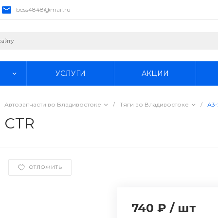
boss4848@mail.ru
УСЛУГИ
АКЦИИ
Автозапчасти во Владивостоке
/
Тяги во Владивостоке
/
А3-
9 CTR
ОТЛОЖИТЬ
740 ₽
/
шт