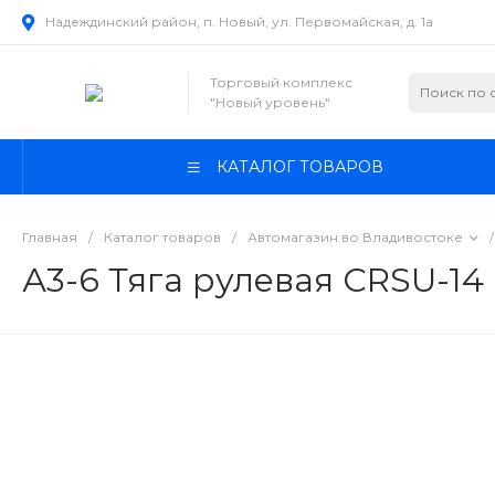
Надеждинский район, п. Новый, ул. Первомайская, д. 1а
Торговый комплекс
"Новый уровень"
КАТАЛОГ ТОВАРОВ
Главная
/
Каталог товаров
/
Автомагазин во Владивостоке
/
А3-6 Тяга рулевая CRSU-14