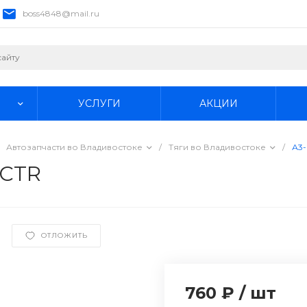
boss4848@mail.ru
УСЛУГИ
АКЦИИ
Автозапчасти во Владивостоке
/
Тяги во Владивостоке
/
А3-
 CTR
ОТЛОЖИТЬ
760 ₽
/
шт