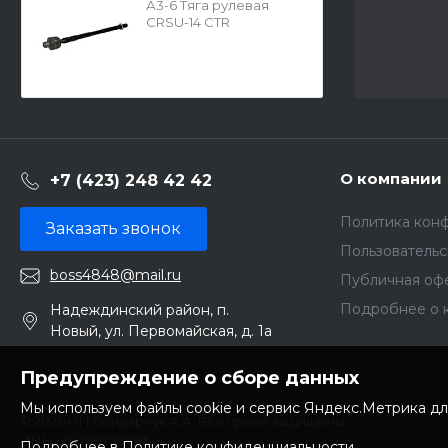
А3-6 Тяга рулевая
CRSU-14 CTR
О компании
+7 (423) 248 42 42
Политика кон
Заказать звонок
Пользователь
boss4848@mail.ru
Публичная оф
Подробнее о 
Надеждинский район, п.
Новый, ул. Первомайская, д. 1а
Предупреждение о сборе данных
Мы используем файлы cookie и сервис Яндекс.Метрика дл
© 2026 ИП Бондарчук А.А. Все права защищены.
ИНН: 252100758085
Подробнее в Политике конфиденциальности