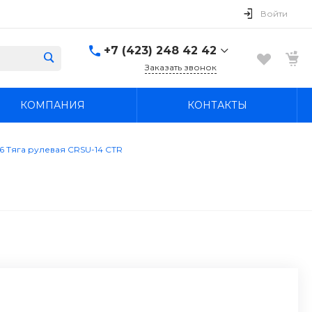
Войти
+7 (423) 248 42 42
Заказать звонок
+7 (423) 248 42 42
КОМПАНИЯ
КОНТАКТЫ
Надеждинский район, п.
Новый, ул.
Первомайская, д. 1а
Пн-Вс: 8:30-19:00
6 Тяга рулевая CRSU-14 CTR
boss4848@mail.ru