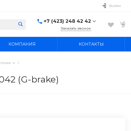
Войти
+7 (423) 248 42 42
Заказать звонок
+7 (423) 248 42 42
КОМПАНИЯ
КОНТАКТЫ
Надеждинский район, п.
Новый, ул.
Первомайская, д. 1а
Пн-Вс: 8:30-19:00
остоке
/
boss4848@mail.ru
42 (G-brake)