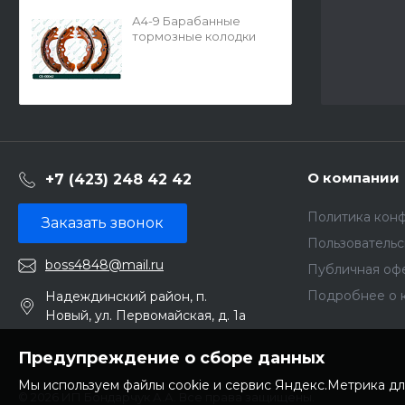
А4-9 Барабанные
тормозные колодки
GS-00042 FN-00042
(G-brake)
О компании
+7 (423) 248 42 42
Политика кон
Заказать звонок
Пользователь
boss4848@mail.ru
Публичная оф
Подробнее о 
Надеждинский район, п.
Новый, ул. Первомайская, д. 1а
Предупреждение о сборе данных
Мы используем файлы cookie и сервис Яндекс.Метрика дл
© 2026 ИП Бондарчук А.А. Все права защищены.