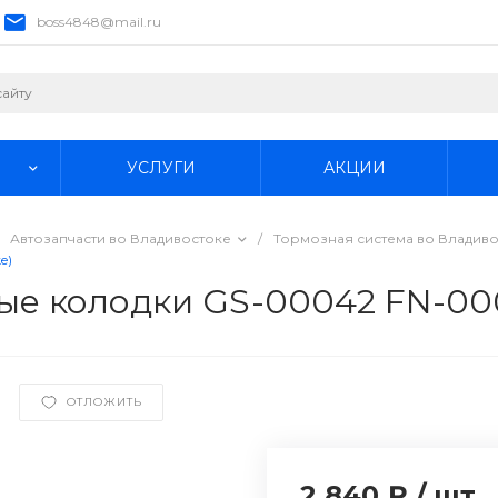
boss4848@mail.ru
УСЛУГИ
АКЦИИ
Автозапчасти во Владивостоке
/
Тормозная система во Владив
e)
е колодки GS-00042 FN-000
ОТЛОЖИТЬ
2 840 ₽
/
шт