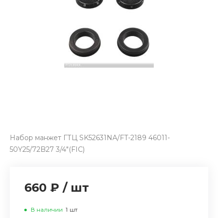
Набор манжет ГТЦ SK52631NA/FT-2189 46011-
50Y25/72B27 3/4"(FIC)
660 ₽
/
шт
В наличии
1
шт