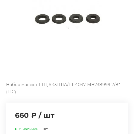
Набор манжет ГТЦ SK31111A/FT-4037 MB238999 7/8"
(FIC)
660 ₽
/
шт
В наличии
1
шт