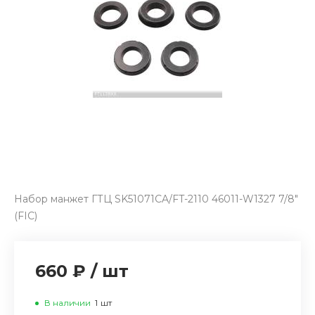
Набор манжет ГТЦ SK51071CA/FT-2110 46011-W1327 7/8"
(FIC)
660 ₽
/
шт
В наличии
1
шт