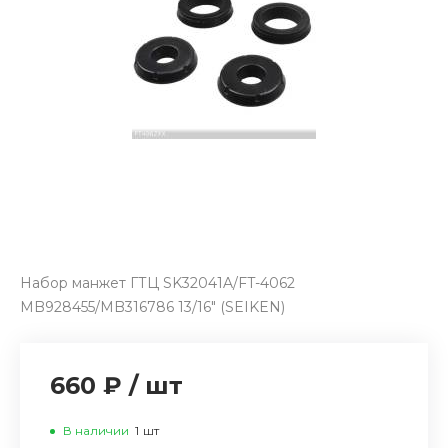
Набор манжет ГТЦ SK32041A/FT-4062
MB928455/MB316786 13/16" (SEIKEN)
660 ₽
/
шт
В наличии
1
шт