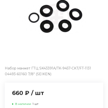
Набор манжет ГТЦ SK43391A/TK-9457-CKT/FT-1131
04493-60160 7/8" (SEIKEN)
660 ₽
/
шт
В наличии
1
шт