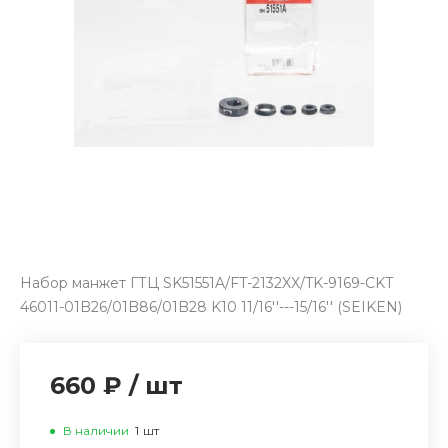
Набор манжет ГТЦ SK51551A/FT-2132XX/TK-9169-CKT
46011-01B26/01B86/01B28 K10 11/16''---15/16'' (SEIKEN)
660 ₽
/
шт
В наличии
1
шт