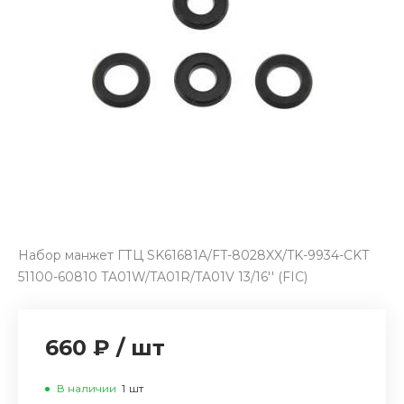
Набор манжет ГТЦ SK61681A/FT-8028XX/TK-9934-CKT
51100-60810 TA01W/TA01R/TA01V 13/16'' (FIC)
660 ₽
/
шт
В наличии
1
шт