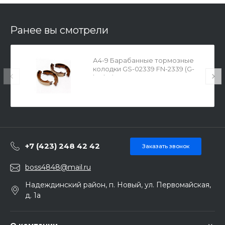
Ранее вы смотрели
А4-9 Барабанные тормозные
колодки GS-02339 FN-2339 (G-
brake)
+7 (423) 248 42 42
Заказать звонок
boss4848@mail.ru
Надеждинский район, п. Новый, ул. Первомайская,
д. 1а