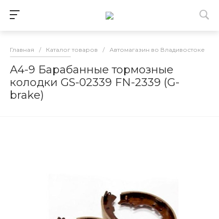
Главная
/
Каталог товаров
/
Автомагазин во Владивостоке
/
А4-9 Барабанные тормозные
колодки GS-02339 FN-2339 (G-
brake)