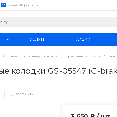
boss4848@mail.ru
УСЛУГИ
АКЦИИ
Автозапчасти во Владивостоке
/
Тормозная система во Владив
е колодки GS-05547 (G-brak
ОТЛОЖИТЬ
3 650 ₽
/
шт