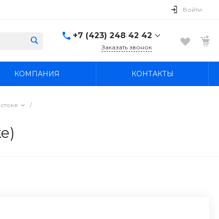
Войти
+7 (423) 248 42 42
Заказать звонок
+7 (423) 248 42 42
КОМПАНИЯ
КОНТАКТЫ
Надеждинский район, п.
Новый, ул.
Первомайская, д. 1а
Пн-Вс: 8:30-19:00
остоке
/
boss4848@mail.ru
e)