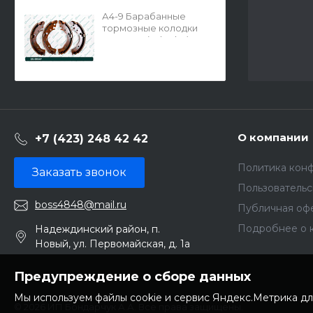
А4-9 Барабанные
тормозные колодки
GS-05547 (G-brake)
О компании
+7 (423) 248 42 42
Политика кон
Заказать звонок
Пользователь
boss4848@mail.ru
Публичная оф
Подробнее о 
Надеждинский район, п.
Новый, ул. Первомайская, д. 1а
Предупреждение о сборе данных
Мы используем файлы cookie и сервис Яндекс.Метрика дл
© 2026 ИП Бондарчук А.А. Все права защищены.