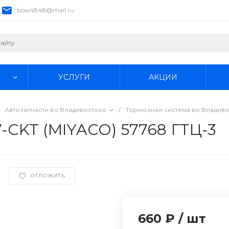
boss4848@mail.ru
УСЛУГИ
АКЦИИ
Автозапчасти во Владивостоке
/
Тормозная система во Владив
-CKT (MIYACO) 57768 ГТЦ-3
ОТЛОЖИТЬ
660 ₽
/
шт