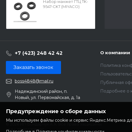
Набор манжет ГТЦ TK-
9547-CKT (MIYACO)
57768 ГТЦ-3
О компании
+7 (423) 248 42 42
Политика кон
Заказать звонок
Пользователь
boss4848@mail.ru
Публичная оф
Подробнее о 
Надеждинский район, п.
Новый, ул. Первомайская, д. 1а
Предупреждение о сборе данных
Мы используем файлы cookie и сервис Яндекс.Метрика дл
© 2026 ИП Бондарчук А.А. Все права защищены.
ИНН: 252100758085
Подробнее в Политике конфиденциальности