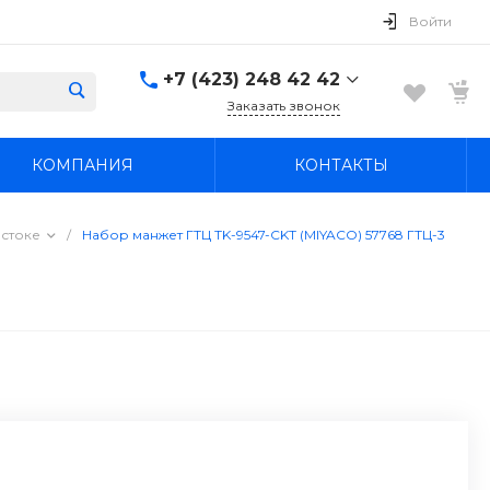
Войти
+7 (423) 248 42 42
Заказать звонок
+7 (423) 248 42 42
КОМПАНИЯ
КОНТАКТЫ
Надеждинский район, п.
Новый, ул.
Первомайская, д. 1а
Пн-Вс: 8:30-19:00
остоке
/
Набор манжет ГТЦ TK-9547-CKT (MIYACO) 57768 ГТЦ-3
boss4848@mail.ru