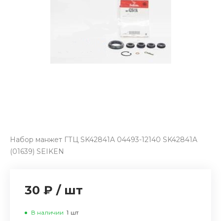
Набор манжет ГТЦ SK42841A 04493-12140 SK42841A
(01639) SEIKEN
30 ₽
/
шт
В наличии
1
шт