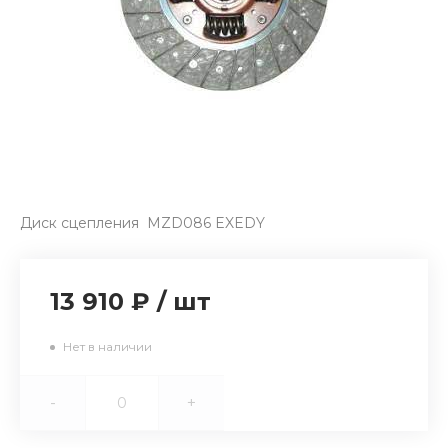
Диск сцепления MZD086 EXEDY
13 910 ₽
/
шт
Нет в наличии
-
+