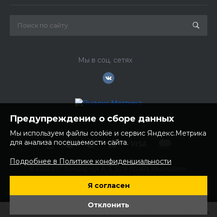
Мы в соц. сетях
Предупреждение о сборе данных
Мы используем файлы cookie и сервис Яндекс.Метрика
для анализа посещаемости сайта.
Подробнее в Политике конфиденциальности
© 2026 ИП Бондарчук А.А. Все права защищены.
ИНН: 252100758085
Я согласен
ОГРНИП: 304250236200270
Юр. адрес: 692481 Приморский край, Надеждинский район,
Отклонить
с. Вольно- Надеждинское, ул. Торопова 12
Главная
Главная
Кабинет
Кабинет
Корзина
Корзина
Избранные
Избранные
Сравнение
Сравнение