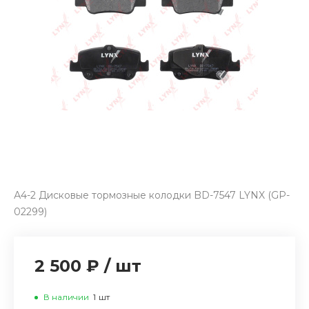
А4-2 Дисковые тормозные колодки BD-7547 LYNX (GP-
02299)
2 500 ₽
/
шт
В наличии
1
шт