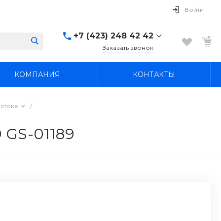
Войти
+7 (423) 248 42 42
Заказать звонок
+7 (423) 248 42 42
КОМПАНИЯ
КОНТАКТЫ
Надеждинский район, п.
Новый, ул.
Первомайская, д. 1а
Пн-Вс: 8:30-19:00
остоке
/
boss4848@mail.ru
 GS-01189