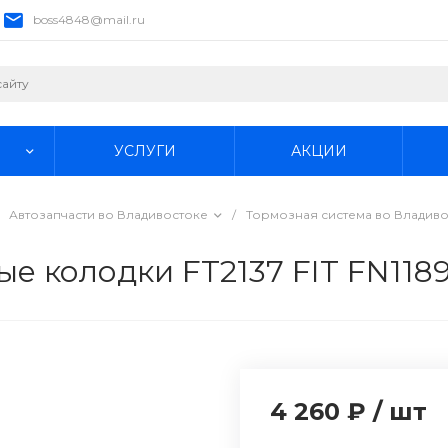
boss4848@mail.ru
УСЛУГИ
АКЦИИ
Автозапчасти во Владивостоке
/
Тормозная система во Владив
 колодки FT2137 FIT FN1189
4 260 ₽
/
шт