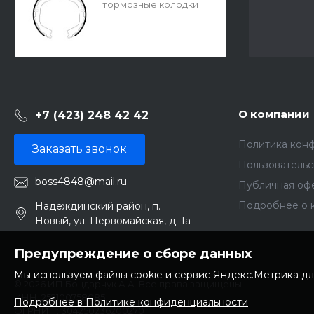
тормозные колодки
FT2137 FIT FN1189 GS-
01189
О компании
+7 (423) 248 42 42
Политика кон
Заказать звонок
Пользователь
boss4848@mail.ru
Публичная оф
Подробнее о 
Надеждинский район, п.
Новый, ул. Первомайская, д. 1а
Предупреждение о сборе данных
Мы используем файлы cookie и сервис Яндекс.Метрика дл
© 2026 ИП Бондарчук А.А. Все права защищены.
ИНН: 252100758085
Подробнее в Политике конфиденциальности
ОГРНИП: 304250236200270