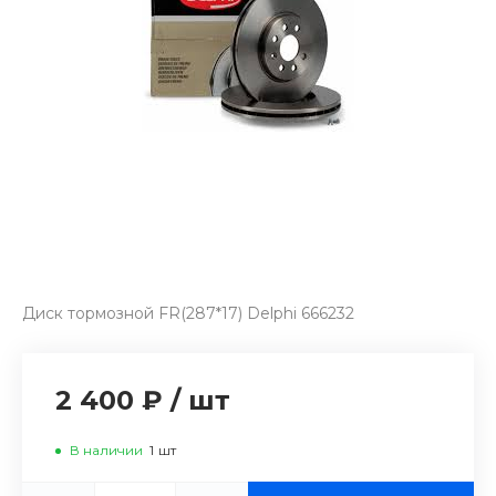
Диск тормозной FR(287*17) Delphi 666232
2 400 ₽
/
шт
В наличии
1
шт