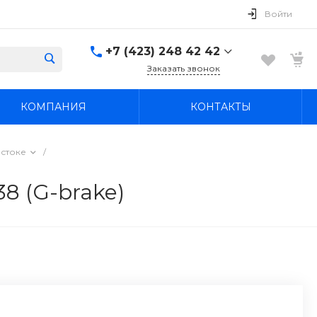
Войти
+7 (423) 248 42 42
Заказать звонок
+7 (423) 248 42 42
КОМПАНИЯ
КОНТАКТЫ
Надеждинский район, п.
Новый, ул.
Первомайская, д. 1а
Пн-Вс: 8:30-19:00
остоке
/
boss4848@mail.ru
8 (G-brake)