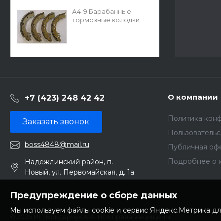
А4-9 Барабанные
тормозные колодки
GS-02005 FN-0038 (G-
brake)
О компании
+7 (423) 248 42 42
Политика кон
Заказать звонок
Пользователь
boss4848@mail.ru
Публичная оф
Подробнее о 
Надеждинский район, п.
Новый, ул. Первомайская, д. 1а
Предупреждение о сборе данных
Мы используем файлы cookie и сервис Яндекс.Метрика дл
© 2026 ИП Бондарчук А.А. Все права защищены.