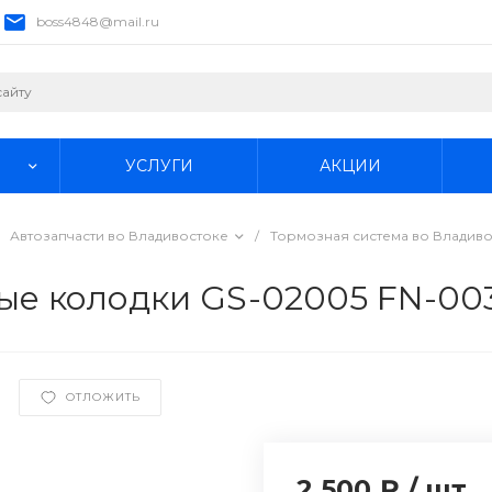
boss4848@mail.ru
УСЛУГИ
АКЦИИ
Автозапчасти во Владивостоке
/
Тормозная система во Владив
е колодки GS-02005 FN-003
ОТЛОЖИТЬ
2 500 ₽
/
шт