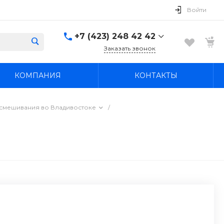
Войти
+7 (423) 248 42 42
Заказать звонок
+7 (423) 248 42 42
КОМПАНИЯ
КОНТАКТЫ
Надеждинский район, п.
Новый, ул.
Первомайская, д. 1а
Пн-Вс: 8:30-19:00
и смешивания во Владивостоке
/
boss4848@mail.ru