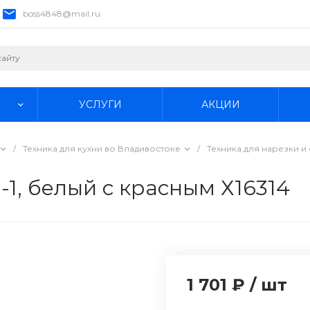
boss4848@mail.ru
УСЛУГИ
АКЦИИ
/
Техника для кухни во Владивостоке
/
Техника для нарезки 
1, белый с красным Х16314
1 701 ₽
/
шт