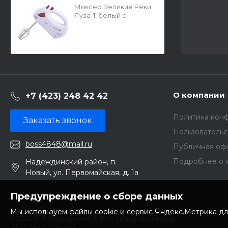
Миксер Великие Реки
Яуза-1, белый с
красным Х16314
О компании
+7 (423) 248 42 42
Политика кон
Заказать звонок
Пользователь
boss4848@mail.ru
Публичная оф
Подробнее о 
Надеждинский район, п.
Новый, ул. Первомайская, д. 1а
Предупреждение о сборе данных
Мы используем файлы cookie и сервис Яндекс.Метрика дл
© 2026 ИП Бондарчук А.А. Все права защищены.