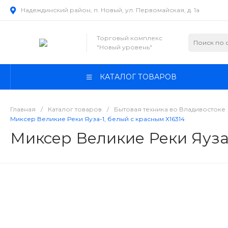
Надеждинский район, п. Новый, ул. Первомайская, д. 1а
Торговый комплекс
"Новый уровень"
КАТАЛОГ ТОВАРОВ
Главная
/
Каталог товаров
/
Бытовая техника во Владивостоке
Миксер Великие Реки Яуза-1, белый с красным Х16314
Миксер Великие Реки Яуза-