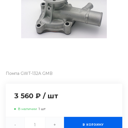
Помпа GWT-132A GMB
3 560 ₽
/
шт
В наличии
1
шт
-
+
В КОРЗИНУ