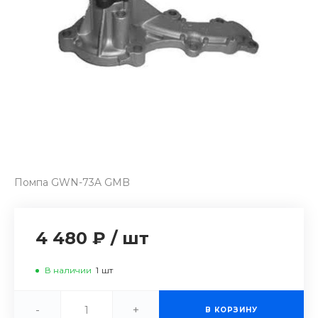
Помпа GWN-73A GMB
4 480 ₽
/
шт
В наличии
1
шт
-
+
В КОРЗИНУ