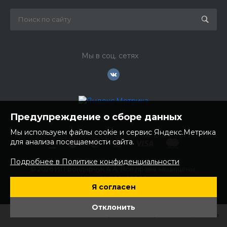
Мы в соц. сетях
Предупреждение о сборе данных
Мы используем файлы cookie и сервис Яндекс.Метрика
для анализа посещаемости сайта.
Подробнее в Политике конфиденциальности
© 2026 ИП Бондарчук А.А. Все права защищены.
ИНН: 252100758085
Я согласен
ОГРНИП: 304250236200270
Юр. адрес: 692481 Приморский край, Надеждинский район,
Отклонить
с. Вольно- Надеждинское, ул. Торопова 12
Главная
Главная
Кабинет
Кабинет
Корзина
Корзина
Избранные
Избранные
Сравнение
Сравнение