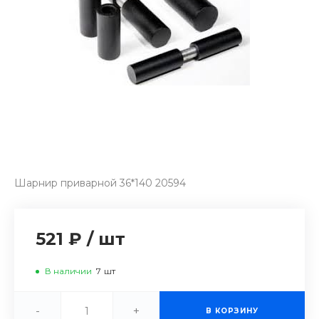
Шарнир приварной 36*140 20594
521 ₽
/
шт
В наличии
7
шт
-
+
В КОРЗИНУ