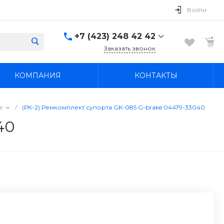
Войти
+7 (423) 248 42 42
Заказать звонок
+7 (423) 248 42 42
КОМПАНИЯ
КОНТАКТЫ
Надеждинский район, п.
Новый, ул.
Первомайская, д. 1а
Пн-Вс: 8:30-19:00
е
/
(РК-2) Ремкомплект супорта GK-085 G-brake 04479-33040
boss4848@mail.ru
40