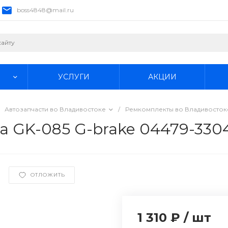
boss4848@mail.ru
УСЛУГИ
АКЦИИ
Автозапчасти во Владивостоке
/
Ремкомплекты во Владивосток
а GK-085 G-brake 04479-330
ОТЛОЖИТЬ
1 310 ₽
/
шт