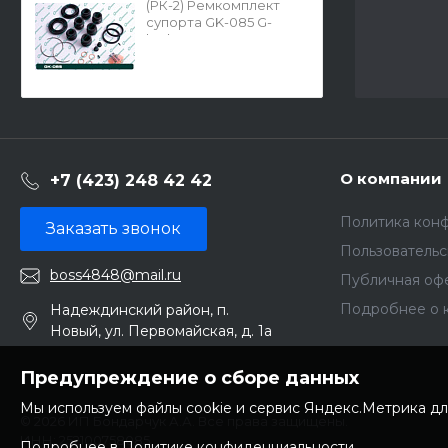
(РК-2) Ремкомплект
супорта GK-085 G-
brake 04479-33040
О компании
+7 (423) 248 42 42
Политика кон
Заказать звонок
Пользователь
boss4848@mail.ru
Публичная оф
Подробнее о 
Надеждинский район, п.
Новый, ул. Первомайская, д. 1а
Предупреждение о сборе данных
Мы используем файлы cookie и сервис Яндекс.Метрика дл
© 2026 ИП Бондарчук А.А. Все права защищены.
ИНН: 252100758085
Подробнее в Политике конфиденциальности