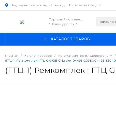
Надеждинский район, п. Новый, ул. Первомайская, д. 1а
Торговый комплекс
"Новый уровень"
КАТАЛОГ ТОВАРОВ
Главная
/
Каталог товаров
/
Автомагазин во Владивостоке
/
(ГТЦ-1) Ремкомплект ГТЦ GK-055 G-brake (04493-20310/04493-33040
(ГТЦ-1) Ремкомплект ГТЦ G