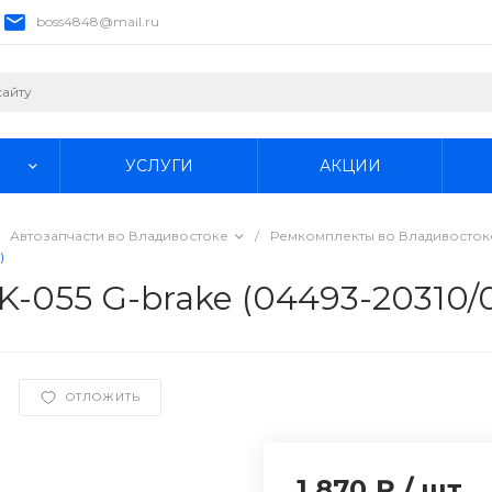
boss4848@mail.ru
УСЛУГИ
АКЦИИ
Автозапчасти во Владивостоке
/
Ремкомплекты во Владивосток
)
K-055 G-brake (04493-20310/
ОТЛОЖИТЬ
1 870 ₽
/
шт