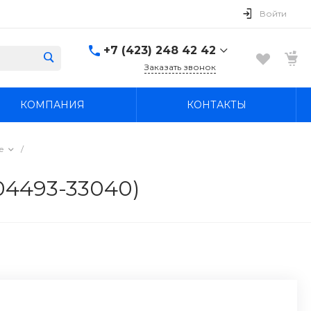
Войти
+7 (423) 248 42 42
Заказать звонок
+7 (423) 248 42 42
КОМПАНИЯ
КОНТАКТЫ
Надеждинский район, п.
Новый, ул.
Первомайская, д. 1а
Пн-Вс: 8:30-19:00
е
/
boss4848@mail.ru
04493-33040)