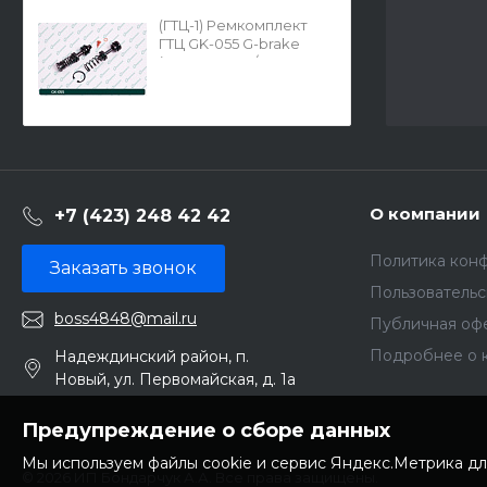
(ГТЦ-1) Ремкомплект
ГТЦ GK-055 G-brake
(04493-20310/04493-
33040)
О компании
+7 (423) 248 42 42
Политика кон
Заказать звонок
Пользователь
boss4848@mail.ru
Публичная оф
Подробнее о 
Надеждинский район, п.
Новый, ул. Первомайская, д. 1а
Предупреждение о сборе данных
Мы используем файлы cookie и сервис Яндекс.Метрика дл
© 2026 ИП Бондарчук А.А. Все права защищены.