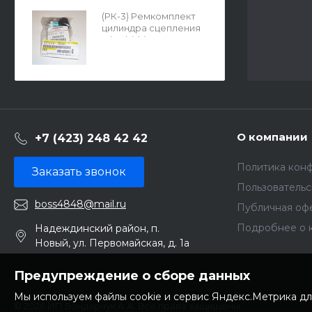
(РК-3) Ремкомплект
цилиндра сцепления
Mitsubishi 2969A056
О компании
+7 (423) 248 42 42
Политика кон
Заказать звонок
Пользователь
boss4848@mail.ru
Публичная оф
Подробнее о 
Надеждинский район, п.
Новый, ул. Первомайская, д. 1а
Предупреждение о сборе данных
Мы используем файлы cookie и сервис Яндекс.Метрика дл
© 2026 ИП Бондарчук А.А. Все права защищены.