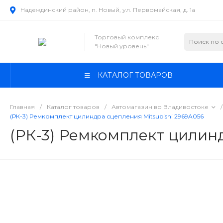
Надеждинский район, п. Новый, ул. Первомайская, д. 1а
Торговый комплекс
"Новый уровень"
КАТАЛОГ ТОВАРОВ
Главная
/
Каталог товаров
/
Автомагазин во Владивостоке
/
(РК-3) Ремкомплект цилиндра сцепления Mitsubishi 2969A056
(РК-3) Ремкомплект цилинд