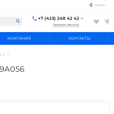
Войти
+7 (423) 248 42 42
Заказать звонок
+7 (423) 248 42 42
КОМПАНИЯ
КОНТАКТЫ
Надеждинский район, п.
Новый, ул.
Первомайская, д. 1а
Пн-Вс: 8:30-19:00
е
/
boss4848@mail.ru
69A056