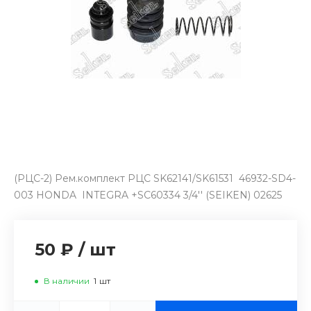
(РЦС-2) Рем.комплект РЦС SK62141/SK61531 46932-SD4-
003 HONDA INTEGRA +SC60334 3/4'' (SEIKEN) 02625
50 ₽
/
шт
В наличии
1
шт