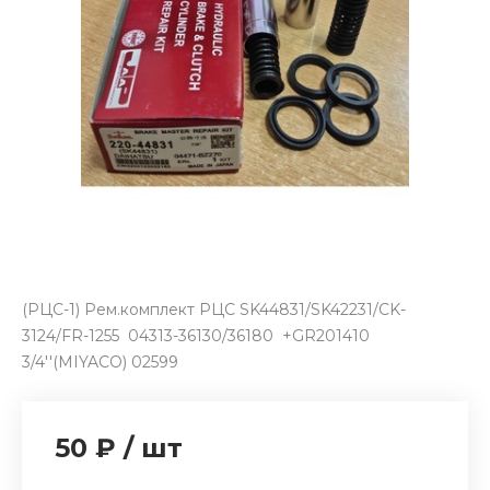
(РЦС-1) Рем.комплект РЦС SK44831/SK42231/CK-
3124/FR-1255 04313-36130/36180 +GR201410
3/4''(MIYACO) 02599
50 ₽
/
шт