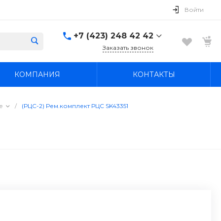
Войти
+7 (423) 248 42 42
Заказать звонок
+7 (423) 248 42 42
КОМПАНИЯ
КОНТАКТЫ
Надеждинский район, п.
Новый, ул.
Первомайская, д. 1а
Пн-Вс: 8:30-19:00
е
/
(РЦС-2) Рем.комплект РЦС SK43351
boss4848@mail.ru