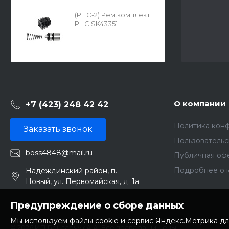
(РЦС-2) Рем.комплект
РЦС SK43351
О компании
+7 (423) 248 42 42
Политика кон
Заказать звонок
Пользователь
boss4848@mail.ru
Публичная оф
Подробнее о 
Надеждинский район, п.
Новый, ул. Первомайская, д. 1а
Предупреждение о сборе данных
Мы используем файлы cookie и сервис Яндекс.Метрика дл
© 2026 ИП Бондарчук А.А. Все права защищены.