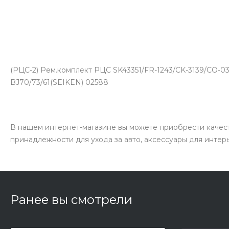
(РЦС-2) Рем.комплект РЦС SK43351/FR-1243/CK-3139/CO-033
BJ70/73/61(SEIKEN) 02588
В нашем интернет-магазине вы можете приобрести качест
принадлежности для ухода за авто, аксессуары для интер
Ранее вы смотрели