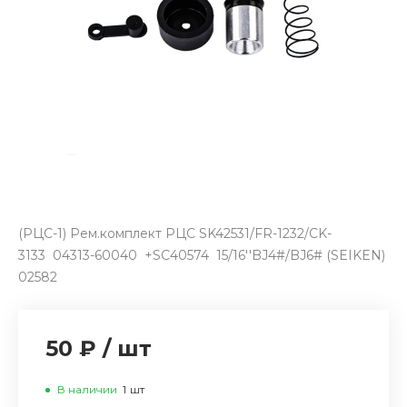
(РЦС-1) Рем.комплект РЦС SK42531/FR-1232/CK-
3133 04313-60040 +SC40574 15/16''BJ4#/BJ6# (SEIKEN)
02582
50 ₽
/
шт
В наличии
1
шт