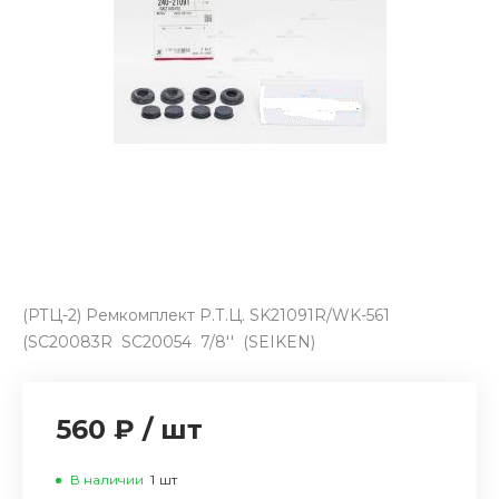
(РТЦ-2) Ремкомплект Р.Т.Ц. SK21091R/WK-561
(SC20083R SC20054 7/8'' (SEIKEN)
560 ₽
/
шт
В наличии
1
шт