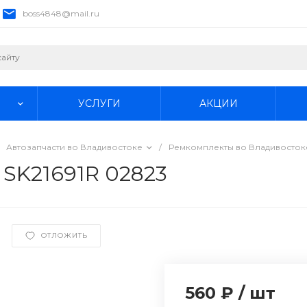
boss4848@mail.ru
УСЛУГИ
АКЦИИ
Автозапчасти во Владивостоке
/
Ремкомплекты во Владивосток
 SK21691R 02823
ОТЛОЖИТЬ
560 ₽
/
шт