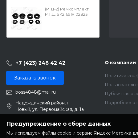
(РТЦ-2) Ремкомплект
Р.Т.Ц. SK21691R 02823
О компании
+7 (423) 248 42 42
Политика кон
Заказать звонок
Пользователь
boss4848@mail.ru
Публичная оф
Подробнее о 
Надеждинский район, п.
Новый, ул. Первомайская, д. 1а
Предупреждение о сборе данных
Мы используем файлы cookie и сервис Яндекс.Метрика дл
© 2026 ИП Бондарчук А.А. Все права защищены.