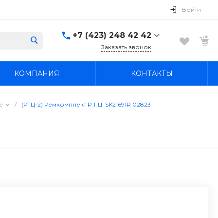
Войти
+7 (423) 248 42 42
Заказать звонок
+7 (423) 248 42 42
КОМПАНИЯ
КОНТАКТЫ
Надеждинский район, п.
Новый, ул.
Первомайская, д. 1а
Пн-Вс: 8:30-19:00
е
/
(РТЦ-2) Ремкомплект Р.Т.Ц. SK21691R 02823
boss4848@mail.ru