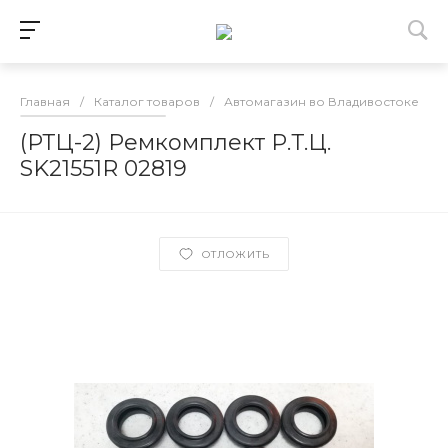
Главная
/
Каталог товаров
/
Автомагазин во Владивостоке
/
(РТЦ-2) Ремкомплект Р.Т.Ц.
SK21551R 02819
ОТЛОЖИТЬ