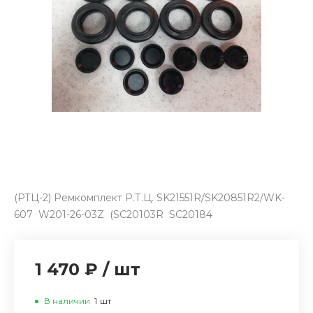
(РТЦ-2) Ремкомплект Р.Т.Ц. SK21551R/SK20851R2/WK-
607 W201-26-03Z (SC20103R SC20184
1 470 ₽
/
шт
В наличии
1
шт